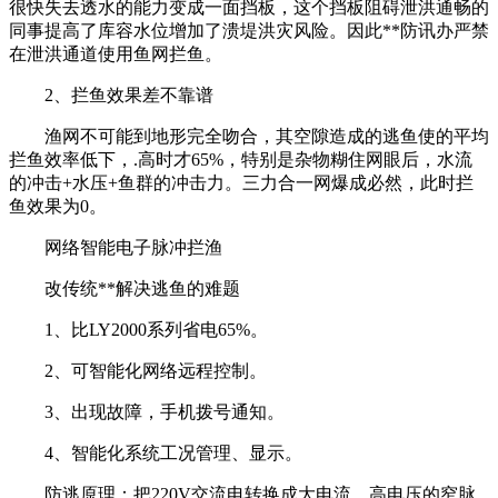
很快失去透水的能力变成一面挡板，这个挡板阻碍泄洪通畅的
同事提高了库容水位增加了溃堤洪灾风险。因此**防讯办严禁
在泄洪通道使用鱼网拦鱼。
2、拦鱼效果差不靠谱
渔网不可能到地形完全吻合，其空隙造成的逃鱼使的平均
拦鱼效率低下，.高时才65%，特别是杂物糊住网眼后，水流
的冲击+水压+鱼群的冲击力。三力合一网爆成必然，此时拦
鱼效果为0。
网络智能电子脉冲拦渔
改传统**解决逃鱼的难题
1、比LY2000系列省电65%。
2、可智能化网络远程控制。
3、出现故障，手机拨号通知。
4、智能化系统工况管理、显示。
防逃原理：把220V交流电转换成大电流，高电压的窄脉