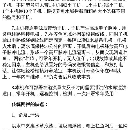
子机，不同型号可以带1主机拖3个子机、1个主机拖6个子机、
1个主机拖10个子机，根据养鱼水域拦截面积的大小选择不同
的型号和子机。
7.主机接通电源后带动子机，子机产生高压电子脉冲，用
馈电线路链接电极，先在养鱼区域外围架设钢绞线，同时子机
输出电路线绕钢绞线固定固定，每隔1.5到3米悬吊电极，电极
入水后，离水底保持50公分的距离，开机后由电极释放高压电
子脉冲电流，形成一个高压脉冲电流隔离带，从而实现河道养
鱼，“网箱”养殖，可常年开机，无人值守，出现故障或其他不
稳定因素，主机会给设置好的号码发送报警信息，和拨打电
话。让你轻轻松松搞好养殖业，本机设计寿命保守在6年以
上，一年内**维修，**负责售后只收成本费。
8.本机亦可部署在溢流量大及长时间需要泄洪的水库溢洪
道口，常年开机，远程控制，检测，一次部署常年受用！
传统网拦的缺点：
1、危及..泄洪
洪水中夹裹水草浪渣，垃圾漂浮物，糊上拦鱼网后，鱼网