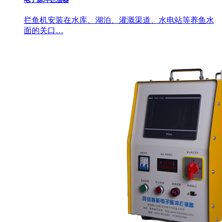
拦鱼机安装在水库、湖泊、灌溉渠道、水电站等养鱼水
面的关口…