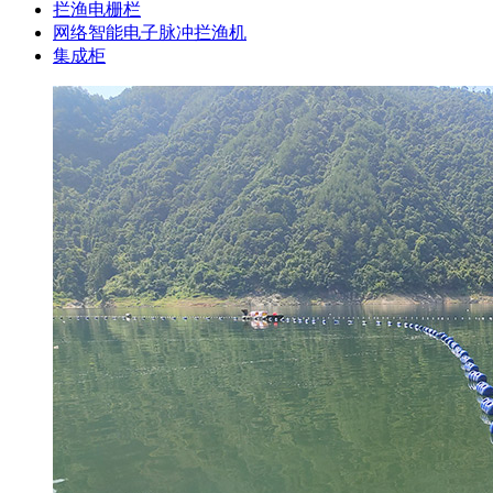
拦渔电栅栏
网络智能电子脉冲拦渔机
集成柜