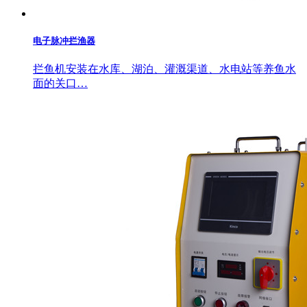
电子脉冲拦渔器
拦鱼机安装在水库、湖泊、灌溉渠道、水电站等养鱼水
面的关口…