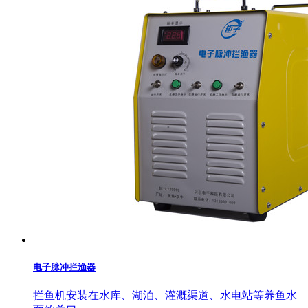
电子脉冲拦渔器
拦鱼机安装在水库、湖泊、灌溉渠道、水电站等养鱼水