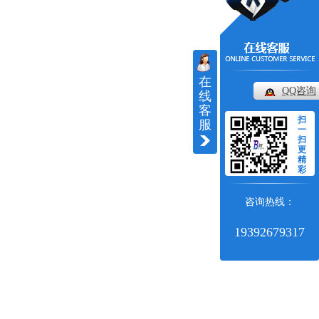
在
QQ咨询
线
客
扫
服
一
扫
更
精
彩
咨询热线：
19392679317