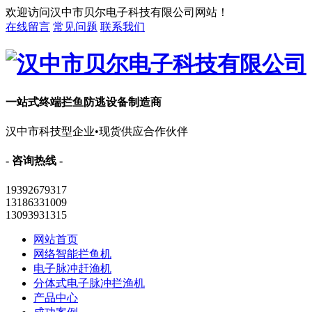
欢迎访问汉中市贝尔电子科技有限公司网站！
在线留言
常见问题
联系我们
一站式终端拦鱼防逃设备制造商
汉中市科技型企业•现货供应合作伙伴
- 咨询热线 -
19392679317
13186331009
13093931315
网站首页
网络智能拦鱼机
电子脉冲赶渔机
分体式电子脉冲拦渔机
产品中心