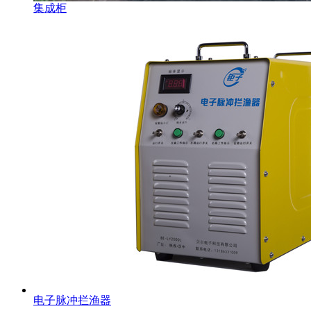
集成柜
电子脉冲拦渔器