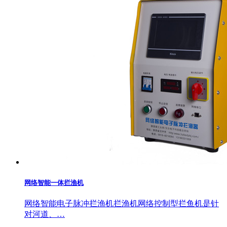
网络智能一体拦渔机
网络智能电子脉冲拦渔机拦渔机网络控制型拦鱼机是针
对河道、…