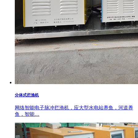
分体式拦渔机
网络智能电子脉冲拦渔机，应大型水电站养鱼，河道养
鱼，智能…