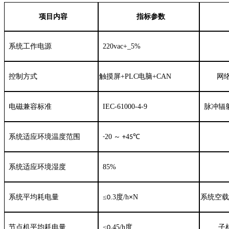
项目内容
指标参数
系统工作电源
220vac+_5%
控制方式
触摸屏+PLC电脑+CAN
网
电磁兼容标准
IEC-61000-4-9
脉冲辐
系统适应
环境温度
范围
20
～
4
℃
-
+
5
系统适应
环境
湿
度
85%
×
系统
平均耗电
量
≤
.
3
度
/h
N
系统空
0
节点机平均耗电
量
≤
45/h
度
子
0.