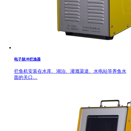
电子脉冲拦渔器
拦鱼机安装在水库、湖泊、灌溉渠道、水电站等养鱼水
面的关口…