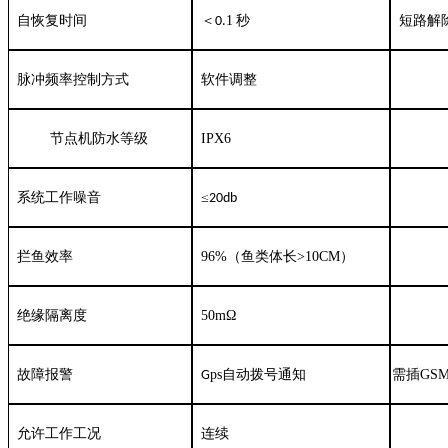
自恢复时间
＜
1
秒
短路解
0.
脉冲频率控制方式
软件调整
节点机防水等级
IPX6
系统工作噪音
≤
20db
拦鱼效率
96%（鱼类体长
>10CM
）
绝缘隔离度
50
m
Ω
故障报警
ps自动拨号通知
需插GS
G
允许工作工况
连续