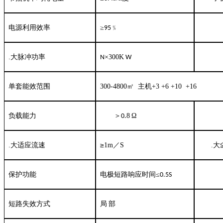
电源利用
效率
≥
﹪
95
.大脉冲功率
×300K
N
W
单套能效范围
300-4800
㎡
主机+3 +6 +10 +16
负载能力
＞
8
Ω
0.
≥
.大
适应
流速
1m
／S
.大
保护功能
电极短路响应时间≤
0.5S
短路失效方式
局
部