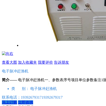
查看大图
加入收藏夹
我要评价
告诉朋友
电子脉冲赶渔机
简介——
电子脉冲赶渔机一、参数表序号项目单位参数备注1脉冲频率Hz
类 别：
电子脉冲赶渔机
联系电话：
19392679317
19392679317
马上订购
立即咨询