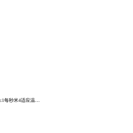
M≤1每秒米4适应温…