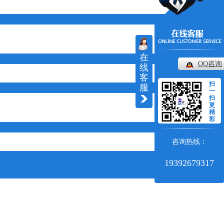
在
QQ咨询
线
客
扫
服
一
扫
更
精
彩
咨询热线：
19392679317