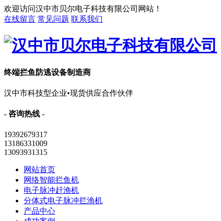
欢迎访问汉中市贝尔电子科技有限公司网站！
在线留言
常见问题
联系我们
终端拦鱼防逃设备制造商
汉中市科技型企业•现货供应合作伙伴
- 咨询热线 -
19392679317
13186331009
13093931315
网站首页
网络智能拦鱼机
电子脉冲赶渔机
分体式电子脉冲拦渔机
产品中心