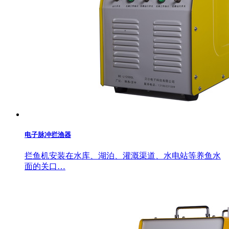
电子脉冲拦渔器
拦鱼机安装在水库、湖泊、灌溉渠道、水电站等养鱼水
面的关口…