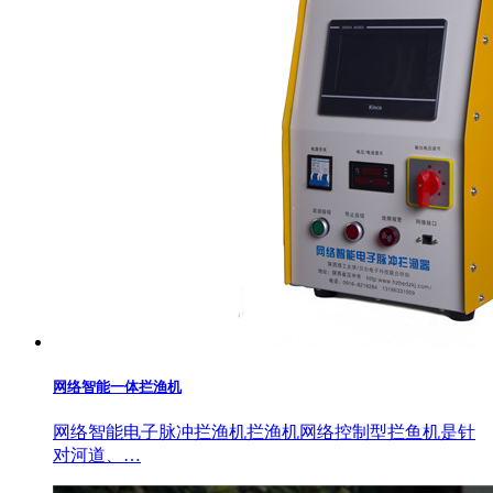
网络智能一体拦渔机
网络智能电子脉冲拦渔机拦渔机网络控制型拦鱼机是针
对河道、…