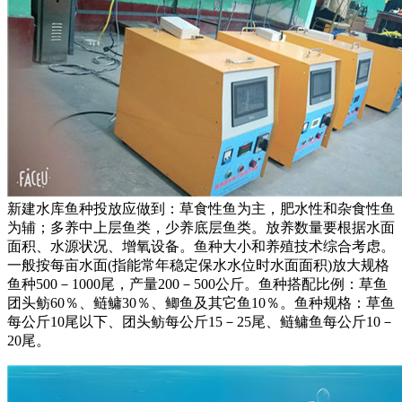
新建水库鱼种投放应做到：草食性鱼为主，肥水性和杂食性鱼
为辅；多养中上层鱼类，少养底层鱼类。放养数量要根据水面
面积、水源状况、增氧设备。鱼种大小和养殖技术综合考虑。
一般按每亩水面(指能常年稳定保水水位时水面面积)放大规格
鱼种500－1000尾，产量200－500公斤。鱼种搭配比例：草鱼
团头鲂60％、鲢鳙30％、鲫鱼及其它鱼10％。鱼种规格：草鱼
每公斤10尾以下、团头鲂每公斤15－25尾、鲢鳙鱼每公斤10－
20尾。