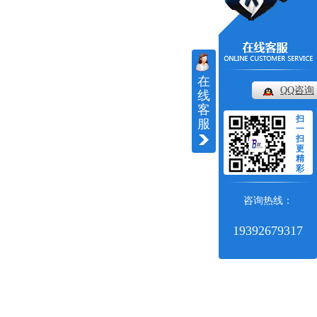
在
QQ咨询
线
客
扫
服
一
扫
更
精
彩
咨询热线：
19392679317