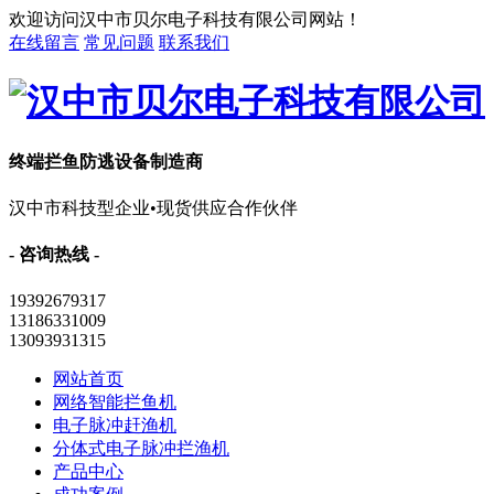
欢迎访问汉中市贝尔电子科技有限公司网站！
在线留言
常见问题
联系我们
终端拦鱼防逃设备制造商
汉中市科技型企业•现货供应合作伙伴
- 咨询热线 -
19392679317
13186331009
13093931315
网站首页
网络智能拦鱼机
电子脉冲赶渔机
分体式电子脉冲拦渔机
产品中心