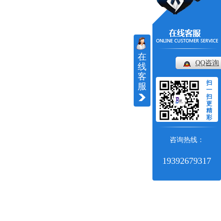
在
QQ咨询
线
客
扫
服
一
扫
更
精
彩
咨询热线：
19392679317