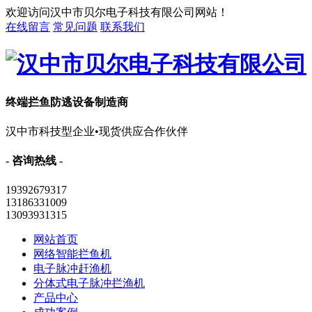
欢迎访问汉中市贝尔电子科技有限公司网站！
在线留言
常见问题
联系我们
终端拦鱼防逃设备制造商
汉中市科技型企业•现货供应合作伙伴
- 咨询热线 -
19392679317
13186331009
13093931315
网站首页
网络智能拦鱼机
电子脉冲赶渔机
分体式电子脉冲拦渔机
产品中心