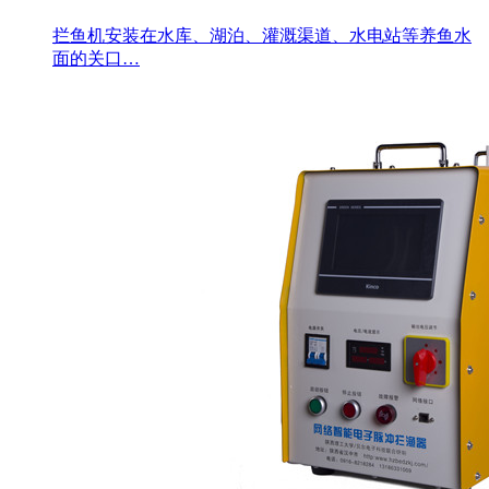
拦鱼机安装在水库、湖泊、灌溉渠道、水电站等养鱼水
面的关口…