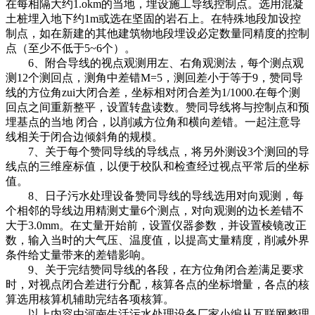
在每相隔大约1.okm的当地，埋设施工导线控制点。选用混凝
土桩埋入地下约1m或选在坚固的岩石上。在特殊地段加设控
制点，如在新建的其他建筑物地段埋设必定数量同精度的控制
点（至少不低于5~6个）。
6、附合导线的视点观测用左、右角观测法，每个测点观
测12个测回点，测角中差错M=5，测回差小于等于9，赞同导
线的方位角zui大闭合差，坐标相对闭合差为1/1000.在每个测
回点之间重新整平，设置转盘读数。赞同导线将与控制点和预
埋基点的当地 闭合，以削减方位角和横向差错。一起注意导
线相关于闭合边倾斜角的规模。
7、关于每个赞同导线的导线点，将另外测设3个测回的导
线点的三维座标值，以便于校队和检查经过视点平常后的坐标
值。
8、日子污水处理设备赞同导线的导线选用对向观测，每
个相邻的导线边用精测丈量6个测点，对向观测的边长差错不
大于3.0mm。在丈量开始前，设置仪器参数，并设置棱镜改正
数，输入当时的大气压、温度值，以提高丈量精度，削减外界
条件给丈量带来的差错影响。
9、关于完结赞同导线的各段，在方位角闭合差满足要求
时，对视点闭合差进行分配，核算各点的坐标增量，各点的核
算选用核算机辅助完结各项核算。
以上内容由河南生活污水处理设备厂家小编从互联网整理