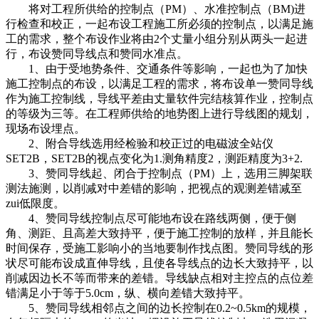
将对工程所供给的控制点（PM）、水准控制点（BM)进
行检查和校正，一起布设工程施工所必须的控制点，以满足施
工的需求，整个布设作业将由2个丈量小组分别从两头一起进
行，布设赞同导线点和赞同水准点。
1、由于受地势条件、交通条件等影响，一起也为了加快
施工控制点的布设，以满足工程的需求，将布设单一赞同导线
作为施工控制线，导线平差由丈量软件完结核算作业，控制点
的等级为三等。在工程师供给的地势图上进行导线图的规划，
现场布设埋点。
2、附合导线选用经检验和校正过的电磁波全站仪
SET2B，SET2B的视点变化为1.测角精度2，测距精度为3+2.
3、赞同导线起、闭合于控制点（PM）上，选用三脚架联
测法施测，以削减对中差错的影响，把视点的观测差错减至
zui低限度。
4、赞同导线控制点尽可能地布设在路线两侧，便于侧
角、测距、且高差大致持平，便于施工控制的放样，并且能长
时间保存，受施工影响小的当地要制作找点图。赞同导线的形
状尽可能布设成直伸导线，且使各导线点的边长大致持平，以
削减因边长不等而带来的差错。导线缺点相对主控点的点位差
错满足小于等于5.0cm，纵、横向差错大致持平。
5、赞同导线相邻点之间的边长控制在0.2~0.5km的规模，