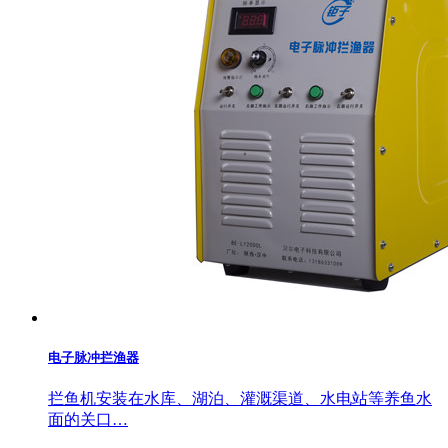
电子脉冲拦渔器
拦鱼机安装在水库、湖泊、灌溉渠道、水电站等养鱼水
面的关口…