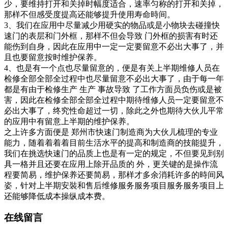
少，要维持打开和关掉时幅度适合，速率匀称的打开和关掉，
那样不但感受度提高还能够提升使用寿命時间。
3、我们在应用中尽量减少用硬实的物品或是小物块去碰撞快
速门的表层和门外框，那样不但会导致 门外框的损害有时还
能伤到自身，因此在应用中一定一定要留意不必出大事了，并
且也要留意按时维护保养。
4、也是有一个点也尽量留意的，便是有关上半期维修人员在
检修全部全部全过程中也尽量留意不必出大事了，由于每一年
都是有由于检修生产 生产 事故导致 了工作方面员负伤或是被
害，因此在检修全部全部全过程中期待维修人员一定要留意不
必出大事了，终究性命超过一切，除此之外也期待大伙儿平常
的应用中有留意上半期的维护保养。
之上许多方面便是 郑州市快速门制造商为大伙儿梳理的专业
能力，随着着着着目前生活水平的提高和制造商的技能提升，
我们在挑选快速门的品质上也是有一定的规定，不但要见到别
具一格并且还要在应用上除开品质的 外，更关键的是操作流
程要简易，维护保养还要简易，那样才多余消耗许多的時间风
姿，针对上半期安裝和售后维修服务服务项目服务服务项目上
还能够降低成本操纵成本费。
在线留言