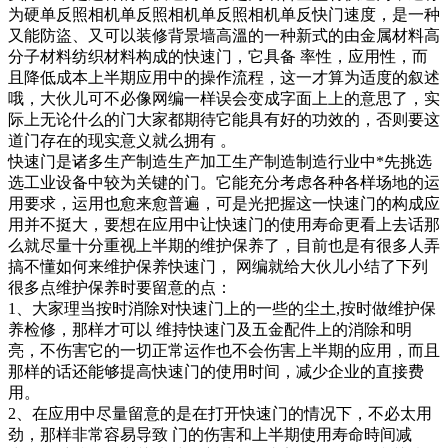
为硬单反照相机单反照相机单反照相机单反快门速度，是一种
又能防盜、又可以装修背景墙高溫的一种新式的由金属材料高
分子材料纺织材料构成的快速门，它具备 率性，应用性，而
且降低成本上半期应用中的操作流程，这一才算为适度的叙述
哦，大伙儿可不必像网编一样误会变成字面上上的意思了，实
际上无论什么的门大家都期待它能具有好的功效的，否则要这
道门存在的现实意义就么拥有 。
快速门是诸多生产制造生产加工生产制造制造行业中*先挑选
选工业设备中较为关键的门。它能充分考虑各种各样场地的运
用要求，运用也愈来愈普遍，可是光把握这一快速门的构成应
用并不挺大，要想在应用中让快速门的使用寿命更看上去话那
么就尽量十分重视上半期的维护保养了，目前也是有很多人弄
搞不懂如何来维护保养快速门， 网编就给大伙儿小结了下列
很多点维护保养时要留意的点：
1、大家理当按时消除对快速门上的一些的尘土,按时做维护保
养检修，那样才可以 维持快速门及五金配件上的消除和明
亮，不伤害它的一切正常运作也不会伤害上半期的应用，而且
那样的话还能够提高快速门的使用时间，减少企业的直接费
用。
2、在应用中尽量留意的是在打开快速门的情况下，不必太用
劲，那样非常容易导致 门的伤害和上半期使用寿命時间减