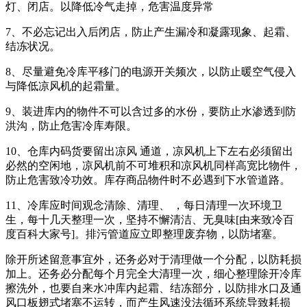
灯、闭店。以降低冷气走掉，危害温度异常
7、不必忘记出入后闭店，防止产生漏冷和凝露现象、起霜、
结冻状况。
8、尽量避免冷库平移门的电源开关频次，以防止暖空气侵入
与降低凉风机的起霜量。
9、装进库内的物件不可以含过多的水份，要防止水渗透到防
洪沟，防止危害冷库寿限。
10、仓库内码货要留出凉风 通道，凉风机上下左右必须留出
必然的空闲地，凉风机前不可堆积和凉风机同样高宽比物件，
防止危害致冷功效。库存商品物件时不必遇到下水管道路。
11、冷库应时间观念清除、清理、 ，每日清理一次环境卫
生，每十几天整理一次，坚持不懈清洁、无臭味[由来致冷百
度百科大家号]。排污管道应立即整理废弃物，以防堵塞。
除开所述留意事宜外，还务必对于清理做一个分配，以防耗损
加上。还务必分配每个月完全大清理一次，细心整理除开冷库
擦洗外，也要自来水冲库内起霜、结冻部分，以防排水口及通
风口板翅式堵塞不运转，而产生风速没法循环系统导致耗损