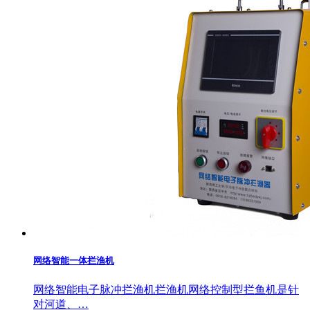
网络智能一体拦渔机
网络智能电子脉冲拦渔机拦渔机网络控制型拦鱼机是针
对河道、…