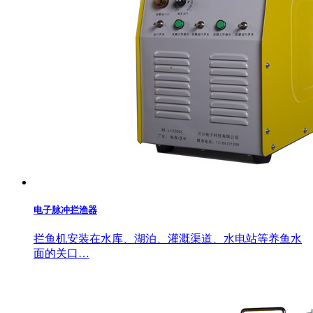
电子脉冲拦渔器
拦鱼机安装在水库、湖泊、灌溉渠道、水电站等养鱼水
面的关口…