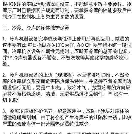
根据冷库的实践活动情况而设置，不能肆意更改主要参数。冷
库原厂时已根据客户规定而订制，要掌握冷库的性能参数后由
制冷工在控制板上各类主要参数的设置。
二、冷藏、冷库的库体维护保养
1、冷库机器设备完毕或长期性停止使用后再度应用，减温的
速率要有效:每日操纵在8-10℃为宜, 在0℃时要坚持不懈一段时
间。冷库机器设备长期性无需时，应断开冷库的总开关电源，
并** 冷库机器设备不返潮、不被灰埃等其他化学物质环境污
染。
2、冷库机器设备的上边（现浇板）不应该堆积脏物，不然冷
库的冷库板会形变而危害隔热保温特性，并坚持不懈冷库周边
通道畅行无阻，要是** 排热 ，致冷才气 。放置冷库的方向应
坚持不懈枯燥乏味、清洁、无易燃易爆物品物件、** 沒有一
切 风险
3、冷库冷库板维护保养，留意应用中，应防止硬块对库体的
磕磕碰碰和刮划。由于将会会产生冷库板的洼陷和生锈，比较
严重的会使库体一部分隔热保温特性减少。