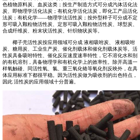
色植物原料炭、血炭这类；按生产制造方式可分成汽体活化法
炭、即物理学活化法炭；有机化学活化法炭，即化工产品活化
法炭；有机化学——物理学法活性炭；按外型样子可分成不定
形可吸入颗粒物活性炭、定形可吸入颗粒物活性炭、球型炭、
合成纤维炭、粉末状活性炭、针织物状炭等。
椰子壳活性炭按应用领域可分成 液相吸咐炭、 液相吸咐
炭、糖用炭、工业生产炭、催化剂载体和催化剂载体炭等。活
性炭具备吸咐特性、催化反应速度速率特性，它不溶化水和别
的有机溶剂，具备物理学和有机化学上的效率性。除开高溫一
样氧触碰、同活性氧、氯、重三氧化铬等氧化剂反映外，在具
体应用标准下都很平稳。因为活性炭做为吸收剂的出色特点，
因此 活性炭的应用领域十分普遍。