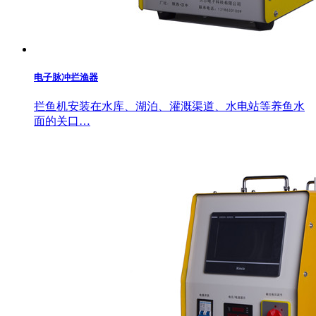
电子脉冲拦渔器
拦鱼机安装在水库、湖泊、灌溉渠道、水电站等养鱼水
面的关口…