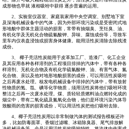
成形物也早就 液相吸咐中获得 逐步普遍的运用。
2、实验室仪器室、家庭装家用中央空调室、别墅地下室
及深海机械设备中的气体，因为外部环境污染或是受密闭式地
形地貌中群体主题活动的损害，常带有抽烟臭、烹饪臭、油、
有机化学及无机化合物硫氰酸钾、异味、腐蚀成份等，导致车
里车内仪表盘浸蚀或损害身体健康。能用活性炭清除去除残渣
成份。
3、 椰子壳活性炭能用于皮革加工厂、造漆厂、化工企业
及其应用各种各样溶剂的工程项目排掉的汽体中，带有各种各
样溶剂、无机化合物及有机化学硫氰酸钾、油、有害气体、氮
化合物、汞以及他对地形地貌损害的成份，可以用活性炭吸咐
之后再废水处理。核发电机械设备中排掉的汽体中，带有放射
性物质的氪、氙、碘等化学物质，须用活性炭将他们吸咐环境
整洁之后再一次废水处理。煤、质轻轻质燃料油点燃转化成的
烟尘中，带有二氧化硫及氮氧化合物，他们是环境污染汽体导
致酸雨的危害的损害成份，可以用活性炭把他们吸咐去除。
4、椰子壳活性炭用以非常制做汽体的测试报告模板还许
多 ，比如防毒面罩、香烟过滤嘴、冰箱除臭器、尾气排放解
决机械设备等，全是运用活性炭的吸咐特性，将汽体中伤害成