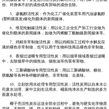
份、对身体不好的成份或有异味的成份去除。
5、渗氮醇活性炭：作为化工厂催化装置车用汽油渗氮醇
(塑料膜蒸发)催化剂载体的新闻媒体。
6、维尼纶触媒活性炭：用以化工企业生产加工行业做为
催化剂载体的新闻媒体，如做为丙烯酸丁酯触媒新闻媒体等。
7、鸡精非常制做活性炭：用以鸡精加工过程中水解反应
液的褪色非常制做，也可以用于生物科技商品褪色非常制做。
8、香烟过滤嘴专用型活性炭：用以烟草领域香烟过滤嘴
中，去除烟草中的烟焦油、烟焦油等伤害有害物。
9、三聚磷酸钠专用型活性炭：用以三聚磷酸钠、糖份、
胱氨酸等各种各样酸的褪色、非常制做、去臭味。
10、立刻饮用水处理专用型活性炭：活性炭用以自来水公
司废水治理、家中立刻生活用水、桶装纯净水生产制造的多方
面废水处理。
椰子壳活性炭在运送全部全过程中，避免与硬实化学物质
混状，不能踩、踏，防止炭粒粉碎，损害品质。存储应存储于