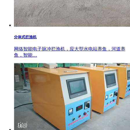
分体式拦渔机
网络智能电子脉冲拦渔机，应大型水电站养鱼，河道养
鱼，智能…