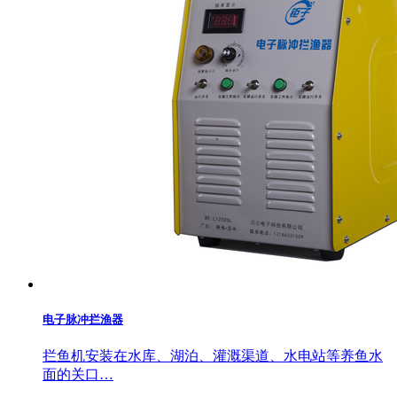
电子脉冲拦渔器
拦鱼机安装在水库、湖泊、灌溉渠道、水电站等养鱼水
面的关口…