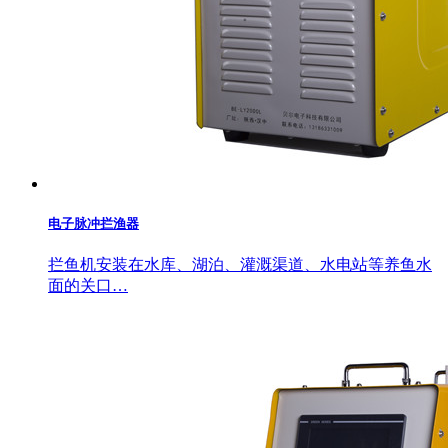
电子脉冲拦渔器
拦鱼机安装在水库、湖泊、灌溉渠道、水电站等养鱼水
面的关口…