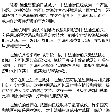
随着..渔业资源的日益减少，非法捕捞已经成为一个严重
问题。这种违法行为不仅对海洋生态环境造成了巨大破坏，还
威胁到了合法渔民的利益。在这个背景下，拦渔机应运而生，
成为保护海洋资源的重要利器。
拦渔机利用..的技术能够有效监测和识别非法捕鱼船只。
它采用..的雷达系统和卫星定位技术，能够实时监控海域内的
船只活动。一旦发现可疑船只，拦渔机会立即启动，并采取相
应措施进行干预。
拦渔机具备多种作战手段，以..非法捕捞船只无法逃脱。
例如，它可以通过高压水炮、橡胶子弹等非致命武器进行警告
和制止。同时，拦渔机还配备了..的网罗系统，能够将非法捕
捞船只困在其中，使其无法继续作恶。
除了在海上进行拦截外，拦渔机还可以通过网络与相关部
门进行实时通信。这种联网系统可以及时共享情报和数据，提
供给执法人员更..的信息支持。这样一来，各级执法部门就能
更加..地协同行动，打击非法捕捞活动。
拦渔机的使用在..范围内已经取得了显著成效。许多国家
和地区积极采用拦渔机，对非法捕捞形成强大威慑，保护了海