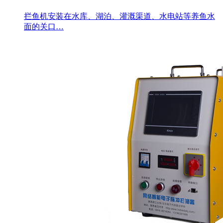
拦鱼机安装在水库、湖泊、灌溉渠道、水电站等养鱼水
面的关口…