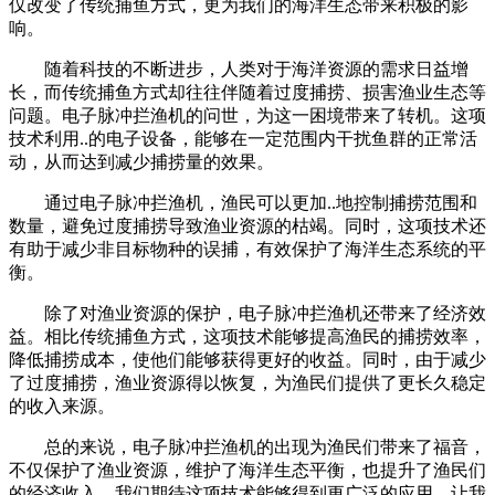
仅改变了传统捕鱼方式，更为我们的海洋生态带来积极的影
响。
随着科技的不断进步，人类对于海洋资源的需求日益增
长，而传统捕鱼方式却往往伴随着过度捕捞、损害渔业生态等
问题。电子脉冲拦渔机的问世，为这一困境带来了转机。这项
技术利用..的电子设备，能够在一定范围内干扰鱼群的正常活
动，从而达到减少捕捞量的效果。
通过电子脉冲拦渔机，渔民可以更加..地控制捕捞范围和
数量，避免过度捕捞导致渔业资源的枯竭。同时，这项技术还
有助于减少非目标物种的误捕，有效保护了海洋生态系统的平
衡。
除了对渔业资源的保护，电子脉冲拦渔机还带来了经济效
益。相比传统捕鱼方式，这项技术能够提高渔民的捕捞效率，
降低捕捞成本，使他们能够获得更好的收益。同时，由于减少
了过度捕捞，渔业资源得以恢复，为渔民们提供了更长久稳定
的收入来源。
总的来说，电子脉冲拦渔机的出现为渔民们带来了福音，
不仅保护了渔业资源，维护了海洋生态平衡，也提升了渔民们
的经济收入。我们期待这项技术能够得到更广泛的应用，让我