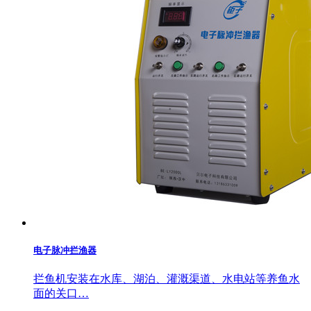
电子脉冲拦渔器
拦鱼机安装在水库、湖泊、灌溉渠道、水电站等养鱼水
面的关口…