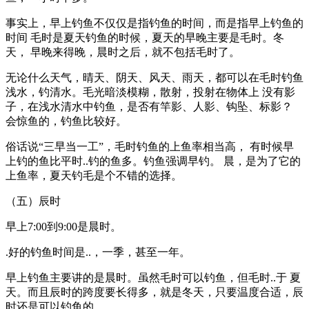
事实上，早上钓鱼不仅仅是指钓鱼的时间，而是指早上钓鱼的
时间 毛时是夏天钓鱼的时候，夏天的早晚主要是毛时。冬
天， 早晚来得晚，晨时之后，就不包括毛时了。
无论什么天气，晴天、阴天、风天、雨天，都可以在毛时钓鱼
浅水，钓清水。毛光暗淡模糊，散射，投射在物体上 没有影
子，在浅水清水中钓鱼，是否有竿影、人影、钩坠、标影？
会惊鱼的，钓鱼比较好。
俗话说“三早当一工”，毛时钓鱼的上鱼率相当高， 有时候早
上钓的鱼比平时..钓的鱼多。钓鱼强调早钓。 晨，是为了它的
上鱼率，夏天钓毛是个不错的选择。
（五）辰时
早上7:00到9:00是晨时。
.好的钓鱼时间是..，一季，甚至一年。
早上钓鱼主要讲的是晨时。虽然毛时可以钓鱼，但毛时..于 夏
天。而且辰时的跨度要长得多，就是冬天，只要温度合适，辰
时还是可以钓鱼的。