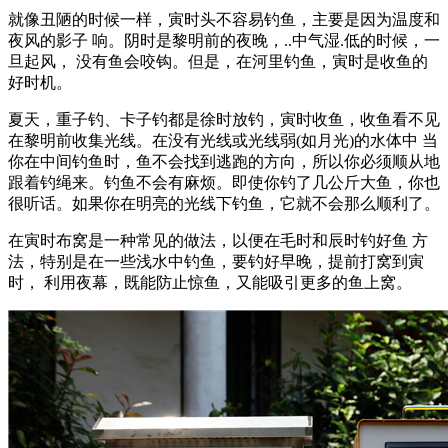
就像丑陋的时候一样，寅时头不容易钓鱼，主要是因为温度和
夜风的影子 响。阴时是黎明前的夜晚，..中气湿.低的时候，一
旦起风， 没有鱼会咬钩。但是，在河里钓鱼，寅时是收鱼的
好时机。
夏天，重子钓、卡子钓都是徐时放钓，寅时收鱼，收鱼看不见
在黎明前收集光线。在没有光线或光线弱(如月光)的水体中 当
你在中间钓鱼时，鱼不会找到逃跑的方向，所以你必须顺从地
跟着钓绳来。钓鱼不会有麻烦。即使你钓了几公斤大鱼，你也
很听话。如果你在明亮的光线下钓鱼，它就不会那么顺利了。
在寅时布窝是一种常见的做法，以便在毛时和辰时钓好鱼 方
法，特别是在一些浅水中钓鱼，要钓好早晚，提前打窝到寅
时， 利用夜幕，既能防止惊鱼，又能吸引更多的鱼上窝。