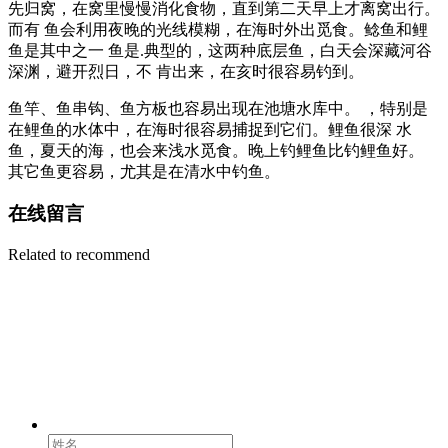
先归窝，在窝里慢慢消化食物，直到第二天早上才离窝出行。
而有 鱼会利用夜晚的光线模糊，在海时外出觅食。鲶鱼和鲤
鱼是其中之一 鱼是.典型的，这两种底层鱼，白天会深藏河谷
深渊，避开烈日，不 肯出来，在亥时很容易钓到。
鱼竿、鱼串钩、鱼方板也容易出现在池塘水库中。 ，特别是
在鲤鱼的水体中，在海时很容易捕捉到它们。鲤鱼很深 水
鱼，夏天的海，也会来浅水觅食。晚上钓鲤鱼比钓鲤鱼好。
其它鱼更容易，尤其是在清水中钓鱼。
在线留言
Related to recommend