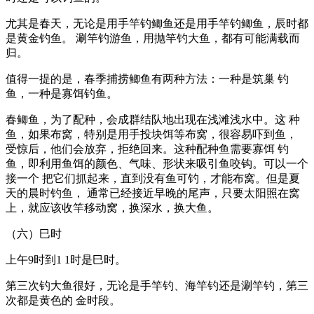
尤其是春天，无论是用手竿钓鲫鱼还是用手竿钓鲫鱼，辰时都
是黄金钓鱼。 涮竿钓游鱼，用抛竿钓大鱼，都有可能满载而
归。
值得一提的是，春季捕捞鲫鱼有两种方法：一种是筑巢 钓
鱼，一种是寡饵钓鱼。
春鲫鱼，为了配种，会成群结队地出现在浅滩浅水中。这 种
鱼，如果布窝，特别是用手投块饵等布窝，很容易吓到鱼，
受惊后，他们会放弃，拒绝回来。这种配种鱼需要寡饵 钓
鱼，即利用鱼饵的颜色、气味、形状来吸引鱼咬钩。可以一个
接一个 把它们抓起来，直到没有鱼可钓，才能布窝。但是夏
天的晨时钓鱼， 通常已经接近早晚的尾声，只要太阳照在窝
上，就应该收竿移动窝，换深水，换大鱼。
（六）巳时
上午9时到1 1时是巳时。
第三次钓大鱼很好，无论是手竿钓、海竿钓还是涮竿钓，第三
次都是黄色的 金时段。