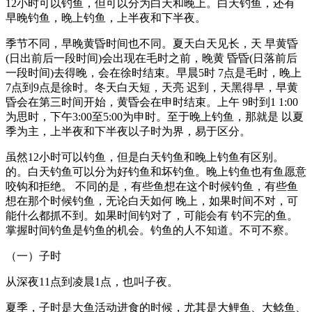
12小时可以钓鱼，但可以分为白天和晚上。白天钓鱼，还有
早晚钓鱼，晚上钓鱼，上半夜和下半夜。
季节不同，早晚黄昏时间也不同。夏天白天见长，天 早黄昏
(日出前后一段时间)会出现在毛时之前，晚黄 昏昏(日落前后
一段时间)去得晚，会在徐时结束。早晨5时 7点是毛时，晚上
7点到9点是徐时。冬天白天短，天亮 迟到，天黑得早，早黄
昏会在第三时间开始，黄昏会在申时结束。上午 9时到1 1:00
为思时，下午3:00至5:00为申时。至于晚上钓鱼，那就是 以夏
季为主，上半夜和下半夜以子时为界，易于区分。
虽然12小时可以钓鱼，但是白天钓鱼和晚上钓鱼有区别。
的。白天钓鱼可以分为好钓鱼和坏钓鱼。晚上钓鱼也有鱼愿意
咬钩和拒绝。 不同的是，有些鱼想在这个时候钓鱼，有些鱼
想在那个时候钓鱼，无论白天如何 晚上，如果时间不对，可
能什么都抓不到。如果时间钓对了，可能会有 钓不完的鱼。
掌握时间钓鱼是钓鱼的机会。钓鱼的人不知道。不可不察。
（一）子时
从深夜11点到凌晨1点，也叫子夜。
夏季，子时是大鱼活动进食的时候，尤其是大鲤鱼、大鲶鱼、