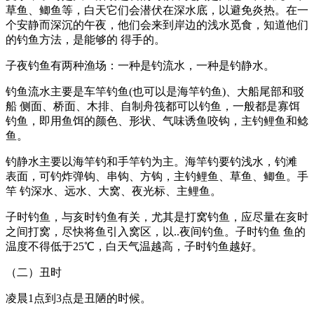
草鱼、鲫鱼等，白天它们会潜伏在深水底，以避免炎热。在一
个安静而深沉的午夜，他们会来到岸边的浅水觅食，知道他们
的钓鱼方法，是能够的 得手的。
子夜钓鱼有两种渔场：一种是钓流水，一种是钓静水。
钓鱼流水主要是车竿钓鱼(也可以是海竿钓鱼)、大船尾部和驳
船 侧面、桥面、木排、自制舟筏都可以钓鱼，一般都是寡饵
钓鱼，即用鱼饵的颜色、形状、气味诱鱼咬钩，主钓鲤鱼和鲶
鱼。
钓静水主要以海竿钓和手竿钓为主。海竿钓要钓浅水，钓滩
表面，可钓炸弹钩、串钩、方钩，主钓鲤鱼、草鱼、鲫鱼。手
竿 钓深水、远水、大窝、夜光标、主鲤鱼。
子时钓鱼，与亥时钓鱼有关，尤其是打窝钓鱼，应尽量在亥时
之间打窝，尽快将鱼引入窝区，以..夜间钓鱼。子时钓鱼 鱼的
温度不得低于25℃，白天气温越高，子时钓鱼越好。
（二）丑时
凌晨1点到3点是丑陋的时候。