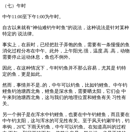
（七）午时
中午11:00至下午1:00为午时。
自古以来就有“神仙难钓午时鱼”的说法，这种说法是针对某种
特定的 说法律。
事实上，在辰时，已经把肚子弄饱的鱼，需要有一条慢慢的鱼
消化过程分布在中午。此外，上午阳光.强，温度.高 .高，动物
需要停止运动休息，鱼也不例外。
因此，在这种情况下，午时钓鱼并不那么容易，尤其是 钓特
定的鱼，更是如此。
然而，事情并不是..的，中午可以钓鱼，比如钓鲤鱼。中午钓
鲤鱼钓池塘西北角，鲤鱼是深水鱼，需要晒太阳，它们会 中
午来到池塘西北角，这与我们的地理位置和鲤鱼有关 习性有
关。
另一个例子是在浑水中钓鲤鱼，也要在中午钓鲤鱼，而且要在
中午钓太阳，这与浑水的可见性有关。至于风天钓涮竿钓，钓
串钩，20℃ 下雨天钓鱼，中午可以钓鱼。在知道高叫的过程