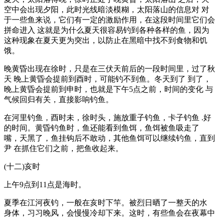
空中会出现夕阳，此时光线暗淡模糊，太阳落山的信息对 对
于一些鱼来说，它们有一定的激励作用，在这段时间里它们会
拼命进入 这就是为什么夏天很容易钓到各种各样的鱼，因为
这种现象在夏天更为突出，以防止在黑暗中找不到食物和饥
饿。
晚黄昏出现在徐时，只是在三伏天前后的一段时间里，过了秋
天 晚上黄昏会提前到酉时，可能钓不到鱼。冬天到了 到了，
晚上黄昏会提前到申时，也就是下午5点之前，时间的变化 与
气候回归有关，直接影响钓鱼。
在河里钓鱼，酉时未，徐时头，施放重子钓鱼，卡子钓鱼 .好
的时间。黄昏钓鱼时，鱼还能看到鱼饵，鱼饵被鱼吸走了
嘴，天黑了，鱼挂钩后不敢动，其他鱼饵可以继续钓鱼，直到
尹 在抓住它们之前，把鱼收起来。
(十二)亥时
上午9点到11点是海时。
夏季在江河夜钓，一般在亥时下竿。被烈日晒了一整天的水
身体，习习晚风，会慢慢冷却下来。这时，有些鱼会在夜幕中