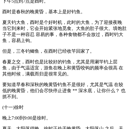
下午5点到7点是酉时。
酉时是春秋的晚黄昏，基本上是好钓鱼。
夏天钓大鱼，酉时是个好时机，此时的大鱼，为了迎接夜晚
当它到来时，它会开始紧张地觅食。大鱼的肚子很大。填饱肚
子不是一种容忍 容易的事，各种食物都不会放过，酉时钓大
鱼，容易上钩。
但是，三冬钓鲫鱼，在酉时已经收竿回家了。
春夏之交，酉时也是比较好的钓鱼，尤其是用涮竿钓上层
鱼，由于气温适宜，游鱼在晚上和黄昏咬钩的频率会很高 在
其他时候，满载而归是很常见的。
要知道早春和深秋的晚黄昏钓鱼不是很好，尤其是气温 在较
低的晚黄昏，他们会尽快停止进食 ** 深水底，让你什么？ 也
抓不到。
(十一)徐时
晚上7:00到9:00是徐时。
夏天，太阳落得晚，徐时正处于晚黄昏，太阳落山 之后，天