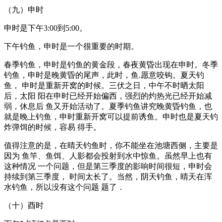
（九）申时
申时是下午3:00到5:00。
下午钓鱼，申时是一个很重要的时期。
春季钓鱼，申时是钓鱼的黄金段，春夜黄昏出现在申时。冬季
钓鱼，申时是晚黄昏的尾声，此时，鱼.愿意咬钩。夏天钓
鱼， 申时是重新开窝的时候。三伏之日，中午不时晒太阳
后，太阳 阳在申时已经开始偏西，强烈的灼热光已经开始减
弱，休息后 鱼又开始活动了。夏季钓鱼讲究晚黄昏钓鱼，也
就是晚上钓鱼，申时重新开窝可以提前诱鱼。申时也是夏天钓
炸弹饵的时候，容易 得手。
值得注意的是，在晴天钓鱼时，你不能坐在池塘西侧，主要是
因为 鱼竿、鱼饵、人影都会投射到水中惊鱼。虽然早上也有
这种情况 一个问题，但是第三季度的影响时间很短，申时会
持续到第三季度， 时间太长了。当然，阴天钓鱼，晴天在浑
水钓鱼，所以没有这个问题 题了．
（十）酉时