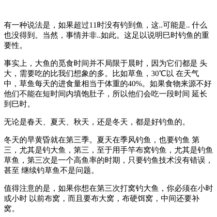
有一种说法是，如果超过11时没有钓到鱼，这..可能是.. 什么
也没得到。当然，事情并非..如此。这足以说明巳时钓鱼的重
要性。
事实上，大鱼的觅食时间并不局限于晨时，因为它们都是 头
大，需要吃的比我们想象的多。比如草鱼，30℃以 在天气
中，草鱼每天的进食量相当于体重的40%。如果食物来源不好
他们不能在短时间内填饱肚子，所以他们会吃一段时间 延长
到巳时。
无论是春天、夏天、秋天，还是冬天，都是好钓鱼的。
冬天的早黄昏就在第三季。夏天在季风钓鱼，也要钓鱼 第
三，尤其是钓大鱼，第三，至于用手竿布窝钓鱼，尤其是钓鱼
草鱼，第三次是一个高鱼率的时期，只要钓鱼技术没有错误，
甚至 继续钓草鱼不是问题。
值得注意的是，如果你想在第三次打窝钓大鱼，你必须在小时
或小时 以前布窝，而且要布大窝，布硬饵窝，中间还要补
窝。