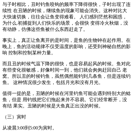
与子时相比，丑时钓鱼咬钩的频率下降得很快，子时出现了连
续性 在丑陋的时候，继续鱼的现象可能会消失。这种对比大
大快速切换，往往会让鱼变得难看。 人们感到茫然和困惑，
为什么.初捕捉到人们快乐的场景，会很快 变得冷火秋烟，没
有动静，仿佛这些鱼被什么东西赶走了。
事实上，真正让鱼离开的是时间，是鱼的生物钟在起作用。在
晚上，鱼的活动规律不仅受温度的影响，还受到神秘自然的影
响 控制和控制某种力量。
而且丑的时候气温下降的很快，也是容易起风的时候。鱼对此
有些变化很敏感，好像时间一到，他们就会匆匆赶回自己 老
窝。所以丑的时候钓鱼，虽然偶然能钓到几条鱼，但是连续钓
鱼。 这种情况很少发生，包括月光和没有月光。
值得一提的是，丑陋的时候在河里钓鱼可能会遇到特别大的鲶
鱼，但是 用钓线把它们拖起来并不容易。它们经常断开，没
有结 果实。丑陋的时候是大鱼真正出没的时候。
（三）寅时
从凌晨3:00到5:00为寅时。