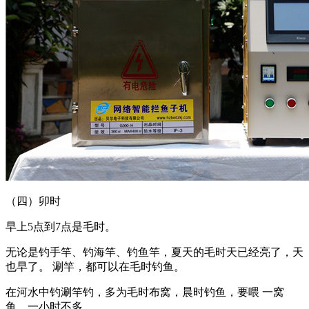
（四）卯时
早上5点到7点是毛时。
无论是钓手竿、钓海竿、钓鱼竿，夏天的毛时天已经亮了，天
也早了。 涮竿，都可以在毛时钓鱼。
在河水中钓涮竿钓，多为毛时布窝，晨时钓鱼，要喂 一窝
鱼，一小时不多。