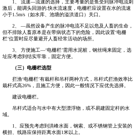
1、 流速—流速的选择，主要考量的是鱼受到脉冲电流刺
激后，能调头回游的.快水流速度，电栅栏应设置在水的流速
小于1.5m/s（如水库、池塘的溢洪道口）关口。
2、 —虽然设备产生的脉冲电流不足以危及人畜的生命，
但不排除人畜原本是在带病状态下的危险，因此设置‘电栅
栏’位置时应尽量避开人畜经常活动的场所。
3、 方便施工—‘电栅栏’需用水泥桩，钢丝绳来固定，选
址应考虑到结实牢靠，固定方便。
（三）电栅栏选型
拦渔‘电栅栏’有栽杆和吊杆两种方式，吊杆式拦渔效率比
栽杆式高26%，且施工方便，因此一般情况下应优先选择。
建设电栅栏。
吊杆式适合与水中有大型漂浮物，或不易建固定杆的水
域。
1、应预先考虑到洪峰水面，钢索、或不锈钢管上安装的
横担、线路应保持距离水面1米以上。