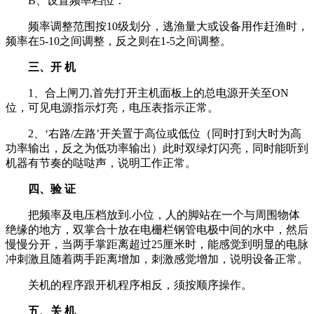
B、设置频率档位：
频率调整范围按10级划分，逃渔量大或设备用作赶渔时，
频率在5-10之间调整，反之则在1-5之间调整。
三、开 机
1、合上闸刀,首先打开主机面板上的总电源开关至ON
位，可见电源指示灯亮，电压表指示正常。
2、‘右路/左路’开关置于高位或低位（同时打到大时为高
功率输出，反之为低功率输出）此时双绿灯闪亮，同时能听到
机器有节奏的哒哒声，说明工作正常。
四、验 证
把频率及电压档放到.小位，人的脚站在一个与周围物体
绝缘的地方，双掌合十放在电栅栏钢管电极中间的水中，然后
慢慢分开，当两手掌距离超过25厘米时，能感觉到明显的电脉
冲刺激且随着两手距离增加，刺激感觉增加，说明设备正常。
关机的程序跟开机程序相反，须按顺序操作。
五、关 机