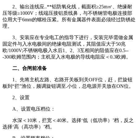
2、输出连线应..**铝防氧化线，截面积≥25m㎡、绝缘耐
压等级≥1000V；线端压接铝质线鼻，与不锈钢管电极连接部
位用大于6mm的螺栓压紧。所有金属器件表面必须经过防锈处
理。
3、安装应在专业电工的指导下进行，安装完毕需做金属
固定件与入水电极间的绝缘电阻测试，其阻值应大于50兆
欧/1000V;不锈钢电极入水后1、2、3互相间的阻值应在0.5--
-300欧姆范围内；主机至入水电极的导线电阻应＜0.3欧姆。
二、合闸前准备
1、先将主机左路、右路开关板到关OFF位，赶，拦旋钮
板到“拦”渔位，频调旋钮调至.小位，总电源开关放在ON位。
2、设置
A、设置电压档位：
水深＜10米，拦宽＜40米。选择‘低（低功率）’档，反之
选择‘高（高功率）’档。