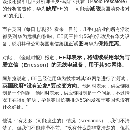
该报还援引电信分析师保罗·佩斯卡托雷（Paolo Pescatore）
缺席
减缓
的分析警告称，华为
EE的..，可能会
英国消费者对
5G的采用。
而在英国《每日电讯报》看来，目前，几乎电信业的所有活动
都受到华为危机的影响。EE周三推出5G的活动没有华为设
试图
保持距离
备，说明其母公司英国电信集团正
与华为
。
EE却表示，将继续采用华为与
对此，《金融时报》报道，
爱立信（Ericsson）的无线电设备，用于其5G网络
。
阿莱拉说道，EE已经使用华为技术对其5G网络进行了测试，
英国政府“没有迹象”要改变方向
。他同时表示，供应链限
制是一个问题，他同时表示，供应链限制是一个问题，不过情
况正在得到解决，毕竟英国长期推迟5G的发布于英国也没有
什么好处。”
他说：“有太多（可能发生的）情况（scenarios），我们不清
楚了。但我们不能停滞不前。”“没有什么是非常清楚的，但我