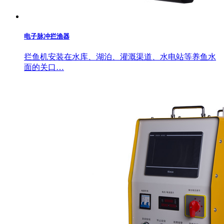
电子脉冲拦渔器
拦鱼机安装在水库、湖泊、灌溉渠道、水电站等养鱼水
面的关口…