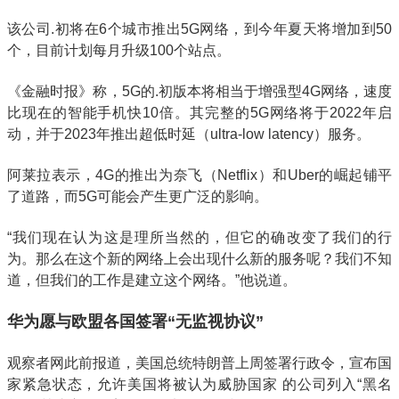
该公司.初将在6个城市推出5G网络，到今年夏天将增加到50
个，目前计划每月升级100个站点。
《金融时报》称，5G的.初版本将相当于增强型4G网络，速度
比现在的智能手机快10倍。其完整的5G网络将于2022年启
动，并于2023年推出超低时延（ultra-low latency）服务。
阿莱拉表示，4G的推出为奈飞（Netflix）和Uber的崛起铺平
了道路，而5G可能会产生更广泛的影响。
“我们现在认为这是理所当然的，但它的确改变了我们的行
为。那么在这个新的网络上会出现什么新的服务呢？我们不知
道，但我们的工作是建立这个网络。”他说道。
华为
愿与欧盟各国签署“无监视协议”
观察者网此前报道，美国总统特朗普上周签署行政令，宣布国
家紧急状态，允许美国将被认为威胁国家 的公司列入“黑名