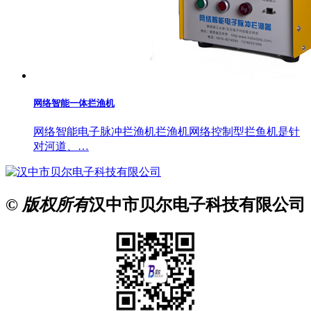
网络智能一体拦渔机
网络智能电子脉冲拦渔机拦渔机网络控制型拦鱼机是针
对河道、…
© 版权所有
汉中市贝尔电子科技有限公司