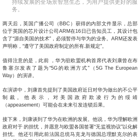
持续发展的全场景智慧生态，为用户提供更好的服
务。
两天后，英国广播公司（BBC）获得的内部文件显示，总部
位于英国的芯片设计公司ARM在16日已告知员工，其设计包
含了“源自美国的技术”，必须暂停与华为的业务。ARM还发表
声明称，“遵守了美国政府制定的所有.新规定”。
值得注意的是，此前 ，华为驻欧盟机构首席代表刘康曾在布
鲁塞尔发表了题为“5G的欧洲方式”（5G The European
Way）的演讲。
在演讲中，刘康首先提到了美国政府近日对华为做出的不公平
制裁。他表示，对美国政府欺凌行为的绥靖
（appeasement）可能会在未来引发连锁后果。
接下来，刘康谈到了华为在欧洲的发展。他说，华为理解欧洲
政府对于 的担忧，并愿意与欧盟各国签署“无监视协议”以化解
担忧。他还引用此前法国总统马克龙与德国总理默克尔的表