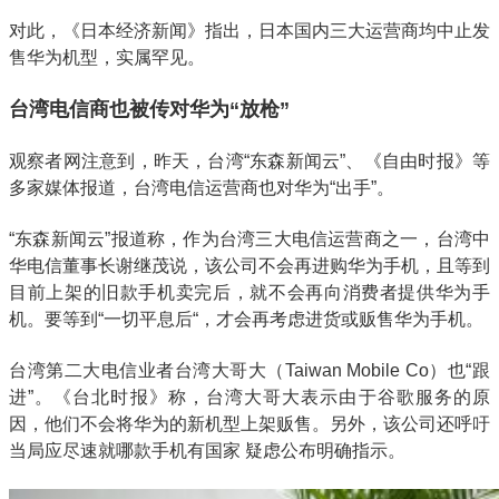
对此，《日本经济新闻》指出，日本国内三大运营商均中止发
售华为机型，实属罕见。
台湾电信商也被传对华为“放枪”
观察者网注意到，昨天，台湾“东森新闻云”、《自由时报》等
多家媒体报道，台湾电信运营商也对华为“出手”。
“东森新闻云”报道称，作为台湾三大电信运营商之一，台湾中
华电信董事长谢继茂说，该公司不会再进购华为手机，且等到
目前上架的旧款手机卖完后，就不会再向消费者提供华为手
机。要等到“一切平息后“，才会再考虑进货或贩售华为手机。
台湾第二大电信业者台湾大哥大（Taiwan Mobile Co）也“跟
进”。《台北时报》称，台湾大哥大表示由于谷歌服务的原
因，他们不会将华为的新机型上架贩售。另外，该公司还呼吁
当局应尽速就哪款手机有国家 疑虑公布明确指示。