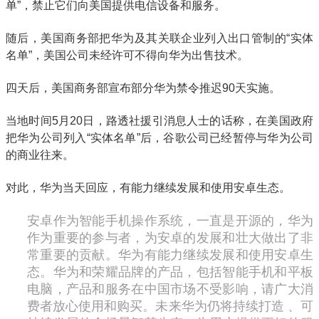
单”，禁止它们向美国提供电信设备和服务。
随后，美国商务部把华为及其关联企业列入出口管制的“实体
名单”，美国公司未经许可不得向华为出售技术。
四天后，美国商务部宣布部分华为禁令推迟90天实施。
当地时间5月20日，路透社援引消息人士的话称，在美国政府
把华为公司列入“实体名单”后，谷歌公司已经暂停与华为公司
的商业往来。
对此，华为当天回应，有能力继续发展和使用安卓生态。
安卓作为智能手机操作系统，一直是开源的，华为
作为重要的参与者，为安卓的发展和壮大做出了非
常重要的贡献。华为有能力继续发展和使用安卓生
态。华为和荣耀品牌的产品，包括智能手机和平板
电脑，产品和服务在中国市场不受影响，请广大消
费者放心使用和购买。未来华为仍将持续打造 、可