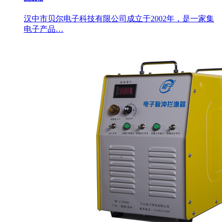
汉中市贝尔电子科技有限公司成立于2002年，是一家集
电子产品…