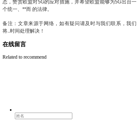
态，赞赏欧盟对5G的应对措施，并希望欧盟能够为5G出台一
个统一、**而 的法律。
备注：文章来源于网络，如有疑问请及时与我们联系，我们
将..时间处理解决！
在线留言
Related to recommend