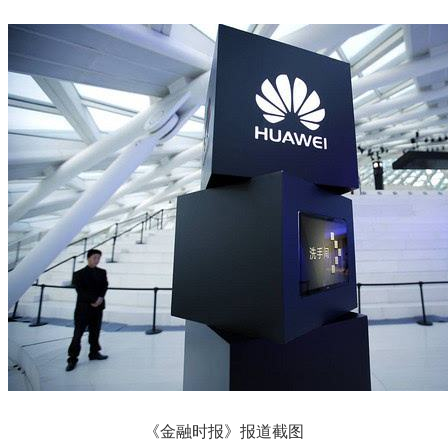
《金融时报》报道截图