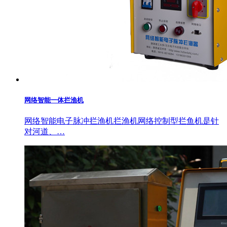
网络智能一体拦渔机
网络智能电子脉冲拦渔机拦渔机网络控制型拦鱼机是针
对河道、…