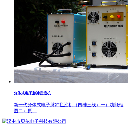
分体式电子脉冲拦渔机
新一代分体式电子脉冲拦渔机（四硅三线）一）功能框
图二）原…