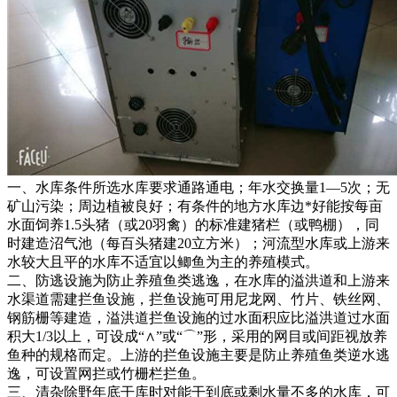
一、水库条件所选水库要求通路通电；年水交换量1—5次；无
矿山污染；周边植被良好；有条件的地方水库边*好能按每亩
水面饲养1.5头猪（或20羽禽）的标准建猪栏（或鸭棚），同
时建造沼气池（每百头猪建20立方米）；河流型水库或上游来
水较大且平的水库不适宜以鲫鱼为主的养殖模式。
二、防逃设施为防止养殖鱼类逃逸，在水库的溢洪道和上游来
水渠道需建拦鱼设施，拦鱼设施可用尼龙网、竹片、铁丝网、
钢筋栅等建造，溢洪道拦鱼设施的过水面积应比溢洪道过水面
积大1/3以上，可设成“∧”或“⌒”形，采用的网目或间距视放养
鱼种的规格而定。上游的拦鱼设施主要是防止养殖鱼类逆水逃
逸，可设置网拦或竹栅栏拦鱼。
三、清杂除野年底干库时对能干到底或剩水量不多的水库，可