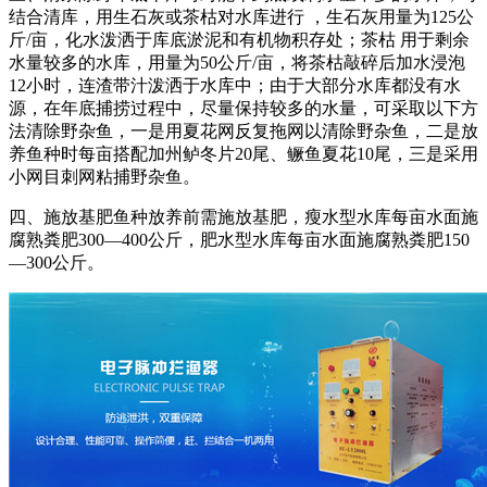
结合清库，用生石灰或茶枯对水库进行 ，生石灰用量为125公
斤/亩，化水泼洒于库底淤泥和有机物积存处；茶枯 用于剩余
水量较多的水库，用量为50公斤/亩，将茶枯敲碎后加水浸泡
12小时，连渣带汁泼洒于水库中；由于大部分水库都没有水
源，在年底捕捞过程中，尽量保持较多的水量，可采取以下方
法清除野杂鱼，一是用夏花网反复拖网以清除野杂鱼，二是放
养鱼种时每亩搭配加州鲈冬片20尾、鳜鱼夏花10尾，三是采用
小网目刺网粘捕野杂鱼。
四、施放基肥鱼种放养前需施放基肥，瘦水型水库每亩水面施
腐熟粪肥300—400公斤，肥水型水库每亩水面施腐熟粪肥150
—300公斤。