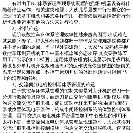
有时由于NC体系管理呈现系统配置的损坏0机器设备就伴
随着停止运作。相关这类难题，大伙儿尽量要**行把握它的一
些运行的基本概念和各式各样作用，接着依据难题情况进行分
析也想要运用其他的方法来进行检查。
2、外部难题
现阶段数控车床体系管理效率性越来越高因而 出现难点
就急剧下降了。绝大部分难题都归于非体系管理难题这类都并
并不是内部的原因。当呈现外部难题时，大家*先应熟练掌握
数控车床划开机的工作中基本概念和姿态次序;其次要熟练应
用工厂出示的PLC梯图，运用体系管理的状况显示作用或用机
器设备外单片机开发板检验PLC的运作状况依据梯图的链锁关
系来**定位难题点。数控车床划开机的外部难题便可得到 马
上的清理和解决。
3、交流伺服电机控制器体系管理的难题
由于数控车床体系管理的控制关键是对划开机的进刀一部
分进行数据信息控制，而走刀是由交流伺服电机控制模块控制
沟通交流交流伺服电机，促进滚珠丝杠来开展的;由旋转编码
器做位置体现电子器件，构成半闭环控制系统的位置控制体系
管理。因而 交流伺服电机体系管理在加工中心处起的作用不
太好小瞧。当交流伺服电机体系管理呈现难题时，大家就得对
交流伺服电机控制控制模块、沟通交流交流伺服电机、速度限