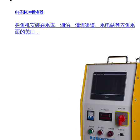
电子脉冲拦渔器
拦鱼机安装在水库、湖泊、灌溉渠道、水电站等养鱼水
面的关口…