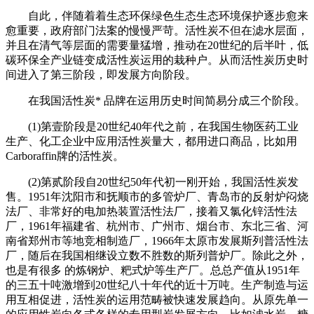
自此，伴随着着生态环保绿色生态生态环境保护逐步愈来
愈重要，政府部门法案的慢慢严苛。活性炭不但在滤水层面，
并且在清气等层面的需要量猛增，推动在20世纪的后半叶，低
碳环保全产业链变成活性炭运用的栽种户。从而活性炭历史时
间进入了第三阶段，即发展方向阶段。
在我国活性炭* 品牌在运用历史时间简易分成三个阶段。
(1)第壹阶段是20世纪40年代之前，在我国生物医药工业
生产、化工企业中应用活性炭量大，都用进口商品，比如用
Carboraffin牌的活性炭。
(2)第贰阶段自20世纪50年代初一刚开始，我国活性炭发
售。1951年沈阳市和抚顺市的多管炉厂、青岛市的反射炉闷烧
法厂、非常好的电加热装置活性法厂，接着又氯化锌活性法
厂，1961年福建省、杭州市、广州市、烟台市、东北三省、河
南省郑州市等地竞相制造厂，1966年太原市发展斯列普活性法
厂，随后在我国相继设立数不胜数的斯列普炉厂。除此之外，
也是有很多 的炼钢炉、粑式炉等生产厂。总总产值从1951年
的三五十吨激增到20世纪八十年代的近十万吨。生产制造与运
用互相促进，活性炭的运用范畴被快速发展趋向。从原先单一