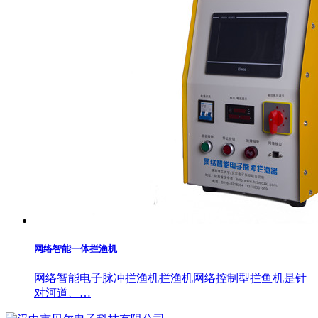
网络智能一体拦渔机
网络智能电子脉冲拦渔机拦渔机网络控制型拦鱼机是针
对河道、…