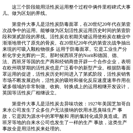
这三个阶段能用活性炭运用整个过程中俩件里程碑式大事
儿。做为区划的界线。
第壹件大事儿是活性炭防毒面罩，在20世纪20年代在第壹
次战争中的运用。能够做为区划活性炭运用历史时间的第壹阶
段和第贰阶段的界线。活性炭在初期关键运用使粉炭在糖业中
渐渐地替代了原先的骨炭。在20世纪20年代的第壹次战争抽出
来現的可吸入颗粒物很多 运用于防毒面罩。它是工业生产分
析化学史光辉的一页。那时候西班牙的Norit和德国、德、
法、西班牙等国的生产商和经销商曾开辟一个合作企业，表明
在欧州萌芽期的活性炭也是广泛看中的新型产业。根据防毒面
罩运用的促进，活性炭历史时间进入了第贰阶段，活性炭销售
市场不断发展趋向，活性炭的吸咐和催化反应速度速率作用在
诸多领域的非常制做、收购、转换成上的运用相继开发设计，
英国等活性炭厂相继设立。
第壹件大事儿是活性炭去异味功效：1927年美国芝加哥自
来水公司发生了众多住户无法接纳的饮用水恶臭味生产 事
故，它是因为源水中的苯甲酸和 用的氯转化成异臭造成。西
班牙等地的自来水公司也发生了一样的生产 事故，这类生产
事故全是用活性炭来处理的。