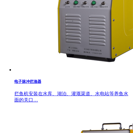
电子脉冲拦渔器
拦鱼机安装在水库、湖泊、灌溉渠道、水电站等养鱼水
面的关口…