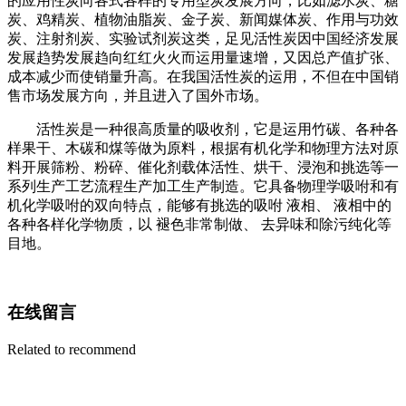
的应用性炭向各式各样的专用型炭发展方向，比如滤水炭、糖
炭、鸡精炭、植物油脂炭、金子炭、新闻媒体炭、作用与功效
炭、注射剂炭、实验试剂炭这类，足见活性炭因中国经济发展
发展趋势发展趋向红红火火而运用量速增，又因总产值扩张、
成本减少而使销量升高。在我国活性炭的运用，不但在中国销
售市场发展方向，并且进入了国外市场。
活性炭是一种很高质量的吸收剂，它是运用竹碳、各种各
样果干、木碳和煤等做为原料，根据有机化学和物理方法对原
料开展筛粉、粉碎、催化剂载体活性、烘干、浸泡和挑选等一
系列生产工艺流程生产加工生产制造。它具备物理学吸咐和有
机化学吸咐的双向特点，能够有挑选的吸咐 液相、 液相中的
各种各样化学物质，以 褪色非常制做、 去异味和除污纯化等
目地。
在线留言
Related to recommend