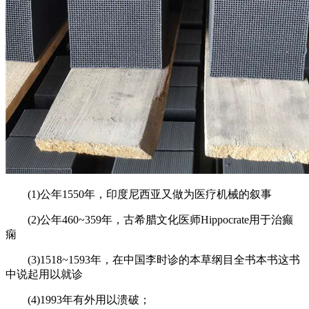
(1)公年1550年，印度尼西亚又做为医疗机械的叙事
(2)公年460~359年，古希腊文化医师Hippocrate用于治癫
痫
(3)1518~1593年，在中国李时诊的本草纲目全书本书这书
中说起用以就诊
(4)1993年有外用以溃破；