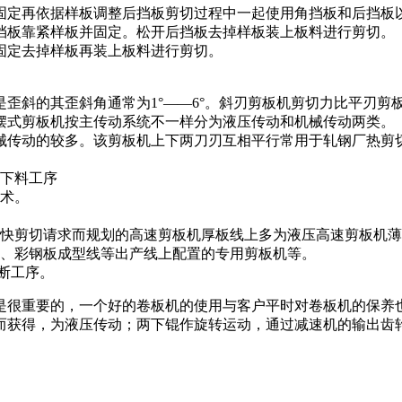
固定再依据样板调整后挡板剪切过程中一起使用角挡板和后挡板
挡板靠紧样板并固定。松开后挡板去掉样板装上板料进行剪切。
固定去掉样板再装上板料进行剪切。
歪斜的其歪斜角通常为1°——6°。斜刃剪板机剪切力比平刃剪
摆式剪板机按主传动系统不一样分为液压传动和机械传动两类。
械传动的较多。该剪板机上下两刀刃互相平行常用于轧钢厂热剪
于下料工序
技术。
度快剪切请求而规划的高速剪板机厚板线上多为液压高速剪板机薄
线、彩钢板成型线等出产线上配置的专用剪板机等。
断工序。
是很重要的，一个好的卷板机的使用与客户平时对卷板机的保养
而获得，为液压传动；两下锟作旋转运动，通过减速机的输出齿