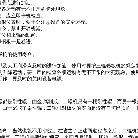
润滑点进行加油。
查各运动有无不正常的卡死现象。
象，应立即停机检查。
极限位置时，要十分注意设备的安全运行。
口令，禁止开动机器。
复位和上辊的翘起。
和钢板一起卷进。
板机的使用寿命。
以及人工润滑点及时的进行加油。使用时要按三辊卷板机的规定
的升降运动，要自己的检查各项运动有无不正常的卡死现象。使
工作，要及时的关闭设备电源。
都是刚性辊，由金 属制成。二辊机只有一根刚性辊，而另一根
。由于采取了柔性辊，二辊机对板材的表面是没有任何磨损的，
预弯，当然也就不用 切边。在省去了上述两道程序之后，二辊机
罐的钢筒，三辊机需要经过预弯—来回反复辊制—切边—整形—焊接