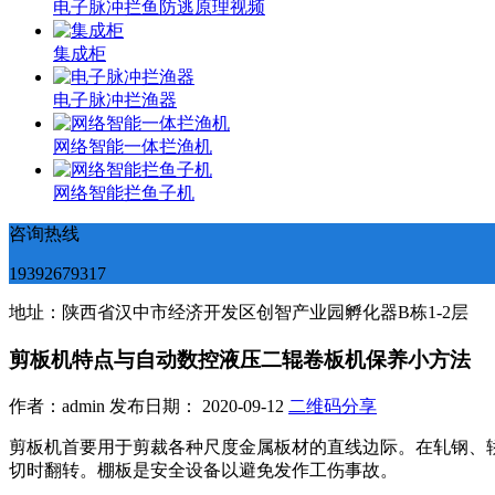
电子脉冲拦鱼防逃原理视频
集成柜
电子脉冲拦渔器
网络智能一体拦渔机
网络智能拦鱼子机
咨询热线
19392679317
地址：陕西省汉中市经济开发区创智产业园孵化器B栋1-2层
剪板机特点与自动数控液压二辊卷板机保养小方法
作者：admin 发布日期： 2020-09-12
二维码分享
剪板机首要用于剪裁各种尺度金属板材的直线边际。在轧钢、
切时翻转。棚板是安全设备以避免发作工伤事故。