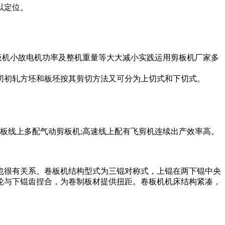
以定位。
板机小故电机功率及整机重量等大大减小实践运用剪板机厂家多
切初轧方坯和板坯按其剪切方法又可分为上切式和下切式。
板线上多配气动剪板机;高速线上配有飞剪机连续出产效率高。
也很有关系。卷板机结构型式为三锟对称式，上锟在两下锟中央
轮与下锟齿捏合，为卷制板材提供扭距。卷板机机床结构紧凑，