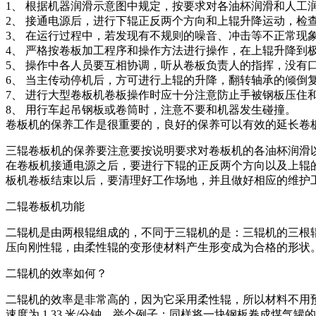
1、 根据机器润滑示意图中规定，按要求对各油杯润滑和人工
2、 接通电源后，进行下辊正反两个方向和上辊升降运动，检
3、 在运行过程中，若发现有不规则的噪音、冲击等不正常现
4、 严格按卷板加工程序和操作方法进行操作，在上辊升降到
5、 操作中各人员要互相协调，听从卷板负责人的指挥，没有
6、 当主传动停机后，方可进行上辊的升降，翻转轴承的倾倒
7、 进行大型卷板机卷板操作时应十分注意防止手被钢板压住
8、 用行车起吊钢板或卷筒时，注意不要和机器发生碰撞。
卷板机的保养工作是很重要的，良好的保养可以有效的延长卷
三辊卷板机的保养要注意要按说明要求对卷板机的各油杯润滑
在卷板机接通电源之后，要进行下辊的正反两个方向以及上辊
板机卷板结束以后，要清理好工作场地，并且做好相应的维护
二辊卷板机功能
二辊机是由两根辊组成的，不同于三辊机的是：三辊机的三根辊
压向刚性辊，由柔性辊的变形使材料产生形变成为合格的形状
二辊机的效率如何？
二辊机的效率是非常高的，因为它采用柔性辊，所以材料不用
速度为 1.33 米/分钟。举个例子：同样将一块钢板卷成煤气