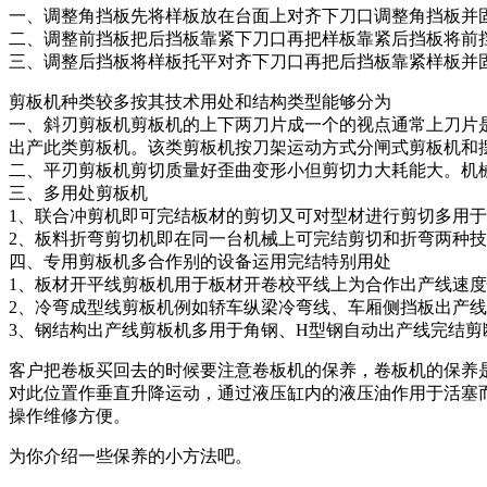
一、调整角挡板先将样板放在台面上对齐下刀口调整角挡板并
二、调整前挡板把后挡板靠紧下刀口再把样板靠紧后挡板将前
三、调整后挡板将样板托平对齐下刀口再把后挡板靠紧样板并
剪板机种类较多按其技术用处和结构类型能够分为
一、斜刃剪板机剪板机的上下两刀片成一个的视点通常上刀片是
出产此类剪板机。该类剪板机按刀架运动方式分闸式剪板机和
二、平刃剪板机剪切质量好歪曲变形小但剪切力大耗能大。机
三、多用处剪板机
1、联合冲剪机即可完结板材的剪切又可对型材进行剪切多用
2、板料折弯剪切机即在同一台机械上可完结剪切和折弯两种
四、专用剪板机多合作别的设备运用完结特别用处
1、板材开平线剪板机用于板材开卷校平线上为合作出产线速
2、冷弯成型线剪板机例如轿车纵梁冷弯线、车厢侧挡板出产
3、钢结构出产线剪板机多用于角钢、H型钢自动出产线完结剪
客户把卷板买回去的时候要注意卷板机的保养，卷板机的保养
对此位置作垂直升降运动，通过液压缸内的液压油作用于活塞
操作维修方便。
为你介绍一些保养的小方法吧。