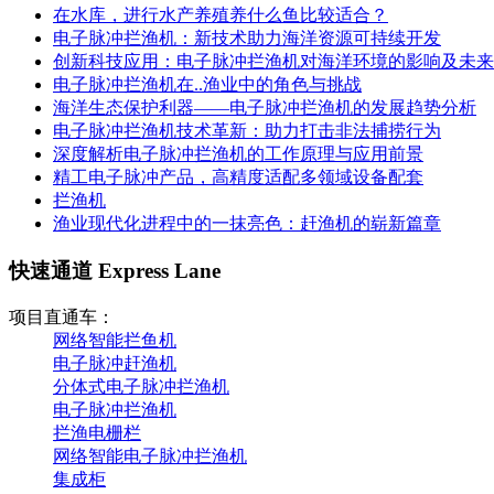
在水库，进行水产养殖养什么鱼比较适合？
电子脉冲拦渔机：新技术助力海洋资源可持续开发
创新科技应用：电子脉冲拦渔机对海洋环境的影响及未来
电子脉冲拦渔机在..渔业中的角色与挑战
海洋生态保护利器——电子脉冲拦渔机的发展趋势分析
电子脉冲拦渔机技术革新：助力打击非法捕捞行为
深度解析电子脉冲拦渔机的工作原理与应用前景
精工电子脉冲产品，高精度适配多领域设备配套
拦渔机
渔业现代化进程中的一抹亮色：赶渔机的崭新篇章
快速通道 Express Lane
项目直通车：
网络智能拦鱼机
电子脉冲赶渔机
分体式电子脉冲拦渔机
电子脉冲拦渔机
拦渔电栅栏
网络智能电子脉冲拦渔机
集成柜