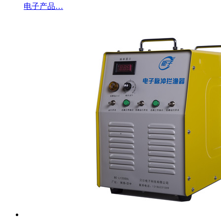
电子产品…