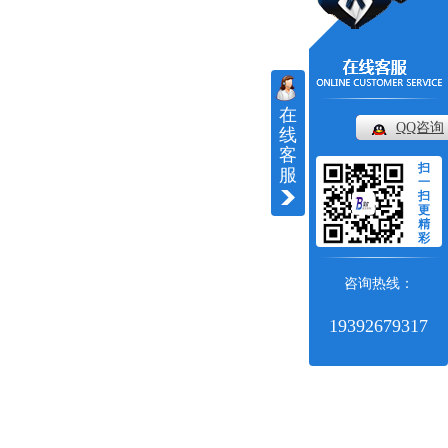
在
QQ咨询
线
客
扫
服
一
扫
更
精
彩
咨询热线：
19392679317