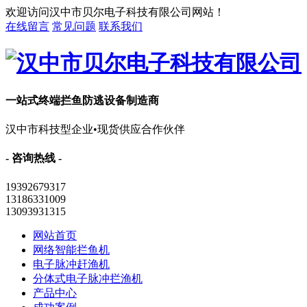
欢迎访问汉中市贝尔电子科技有限公司网站！
在线留言
常见问题
联系我们
一站式终端拦鱼防逃设备制造商
汉中市科技型企业•现货供应合作伙伴
- 咨询热线 -
19392679317
13186331009
13093931315
网站首页
网络智能拦鱼机
电子脉冲赶渔机
分体式电子脉冲拦渔机
产品中心