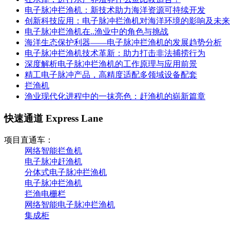
电子脉冲拦渔机：新技术助力海洋资源可持续开发
创新科技应用：电子脉冲拦渔机对海洋环境的影响及未来
电子脉冲拦渔机在..渔业中的角色与挑战
海洋生态保护利器——电子脉冲拦渔机的发展趋势分析
电子脉冲拦渔机技术革新：助力打击非法捕捞行为
深度解析电子脉冲拦渔机的工作原理与应用前景
精工电子脉冲产品，高精度适配多领域设备配套
拦渔机
渔业现代化进程中的一抹亮色：赶渔机的崭新篇章
快速通道 Express Lane
项目直通车：
网络智能拦鱼机
电子脉冲赶渔机
分体式电子脉冲拦渔机
电子脉冲拦渔机
拦渔电栅栏
网络智能电子脉冲拦渔机
集成柜