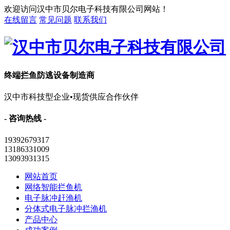
欢迎访问汉中市贝尔电子科技有限公司网站！
在线留言
常见问题
联系我们
终端拦鱼防逃设备制造商
汉中市科技型企业•现货供应合作伙伴
- 咨询热线 -
19392679317
13186331009
13093931315
网站首页
网络智能拦鱼机
电子脉冲赶渔机
分体式电子脉冲拦渔机
产品中心