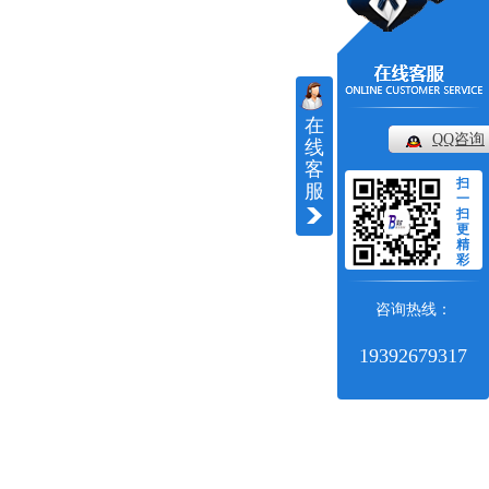
在
QQ咨询
线
客
扫
服
一
扫
更
精
彩
咨询热线：
19392679317