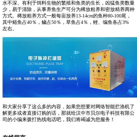
水不深、有利于饵料生物的繁殖和鱼类的生长，凶猛鱼类数量
少，易于清除，从事养鱼生产可分为稀放粗养和密放精养两种
方式。稀放粗养方式一般每亩放养13-14cm的鱼种80-100尾，
其中鲢鱼占40％，鳙占50％，草鱼占4％，鲤、编鱼各占3%
左右。
和大家分享了这么多的内容，如果您想要对网络智能拦渔机了
解更多或者直接订购的话，那就给汉中市贝尔电子科技有限公
司的小编来拨打热线电话吧，我们将竭诚为您服务！