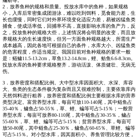
鳊鲂等。
2．放养鱼种的规格和质量。投放水库中的鱼种，如果规格
小，入库后常密集成团游泳，难以吃到饵料，觅食能力差，生
长也缓慢，同时它们对外界环境变化适应力差，易被凶猛鱼类
捕食，使成活率低，回捕率不高，直接影响水库的鱼产力，反
之，投放鱼种的规格大些，上述情况将会明显的改变，而且放
养规格大的生长速度快，但另一方面鱼种规格越大，所需生产
成本越高，因此各地可根据自己的条件，水库大小、凶猛鱼类
的危害程度，作适当规定。我国目前对鱼种规格的要求一般
是：鲢鳙11.5-13.2cm，草鱼13.2-14.8cm，鲤、鲂鱼6.6-8.3cm。
投放水库的鱼种要求规格整齐，游动活泼、体质健壮、无病无
伤。
3．放养密度和搭配比例。大中型水库因面积大、水深、库容
大、鱼类的生态条件极为复杂而且又很难控制，主要依靠库内
天然饵料进行粗养，放养密度和搭配比例主要根据水库的营养
类型决定。富营养型水库，每亩可放110-140尾，其中鲢鱼占
35-40％，鳙鱼占50-55％，草、鲤、鳊等可占5-15％；一般营
养型水库，每亩可放养80-110尾，其中鲢鱼占30-35％，鳙占
55-60％，草、鲤、鳊等可占5-15％；贫营养型水库，每亩可
放50-80尾，其中鲢鱼占25-30％，鳙鱼占60-65％、草鲤、鳊等
可占5-15％。对小型水库，因其面积小、养鱼管理比较方便，