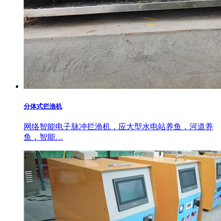
分体式拦渔机
网络智能电子脉冲拦渔机，应大型水电站养鱼，河道养
鱼，智能…