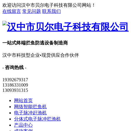
欢迎访问汉中市贝尔电子科技有限公司网站！
在线留言
常见问题
联系我们
一站式终端拦鱼防逃设备制造商
汉中市科技型企业•现货供应合作伙伴
- 咨询热线 -
19392679317
13186331009
13093931315
网站首页
网络智能拦鱼机
电子脉冲赶渔机
分体式电子脉冲拦渔机
产品中心