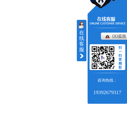
在
QQ咨询
线
客
扫
服
一
扫
更
精
彩
咨询热线：
19392679317