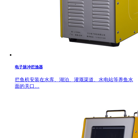
电子脉冲拦渔器
拦鱼机安装在水库、湖泊、灌溉渠道、水电站等养鱼水
面的关口…